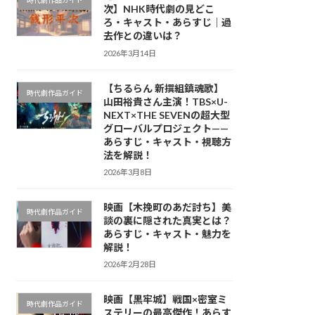
時代劇作品ガイド
次】NHK時代劇の見どこ
ろ・キャスト・あらすじ｜過
去作との違いは？
2026年3月14日
【ちるらん 新撰組鎮魂歌】
時代劇作品ガイド
山田裕貴さん主演！TBS×U-
NEXT×THE SEVENの超大型
グローバルプロジェクト——
あらすじ・キャスト・視聴方
法を解説！
2026年3月8日
映画【木挽町のあだ討ち】美
時代劇作品ガイド
談の裏に隠された真実とは？
あらすじ・キャスト・魅力を
解説！
2026年2月28日
映画【黒牢城】戦国×密室ミ
時代劇作品ガイド
ステリーの最高傑作！あらす