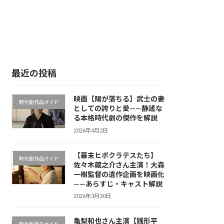
最近の投稿
映画【陽が落ちる】武士の妻
時代劇作品ガイド
としての誇りと愛——静謐な
る本格時代劇の傑作を解説
2026年4月2日
【幕末ヒポクラテスたち】
時代劇作品ガイド
佐々木蔵之介さん主演！大森
一樹監督の遺作企画を映画化
——あらすじ・キャスト解説
2026年3月30日
亀梨和也さん主演【銭形平