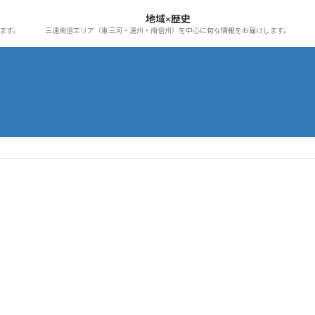
地域×歴史
ます。
三遠南信エリア（東三河・遠州・南信州）を中心に旬な情報をお届けします。