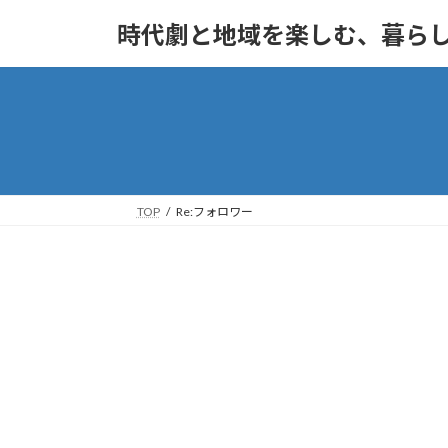
コ
ナ
時代劇と地域を楽しむ、暮ら
ン
ビ
テ
ゲ
ン
ー
ツ
シ
へ
ョ
ス
ン
キ
に
ッ
移
TOP
Re:フォロワー
プ
動