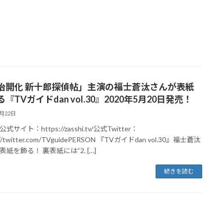
治開化 新十郎探偵帖」主演の福士蒼汰さんが表紙
『TVガイドdan vol.30』2020年5月20日発売！
5月22日
サイト：https://zasshi.tv/公式Twitter：
://twitter.com/TVguidePERSON 『TVガイドdan vol.30』福士蒼汰
紙を飾る！ 裏表紙には“2. […]
続きを読む