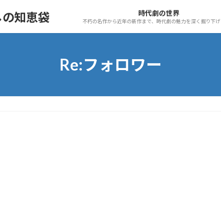
時代劇の世界
しの知恵袋
不朽の名作から近年の新作まで、時代劇の魅力を深く掘り下げ
Re:フォロワー