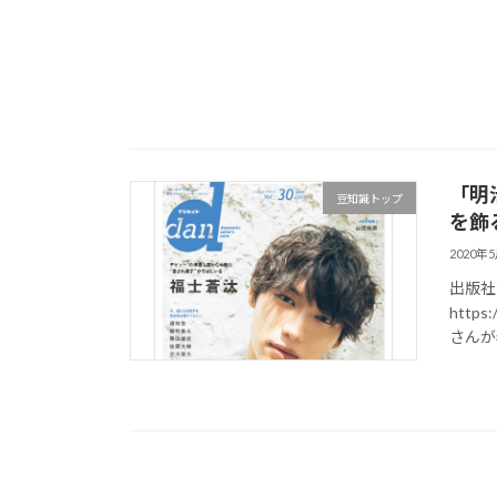
「明
豆知識トップ
を飾る
2020年
出版社公式
https
さんが表