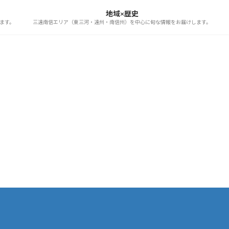
地域×歴史
ます。
三遠南信エリア（東三河・遠州・南信州）を中心に旬な情報をお届けします。