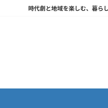
コ
ナ
時代劇と地域を楽しむ、暮ら
ン
ビ
テ
ゲ
ン
ー
ツ
シ
へ
ョ
ス
ン
キ
に
ッ
移
プ
動