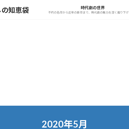
時代劇の世界
しの知恵袋
不朽の名作から近年の新作まで、時代劇の魅力を深く掘り下げ
2020年5月