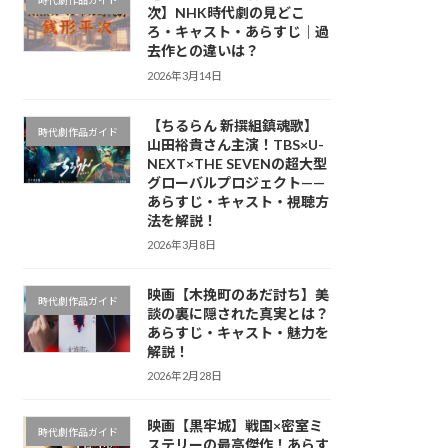
時代劇作品ガイド
次】NHK時代劇の見どこ
ろ・キャスト・あらすじ｜過
去作との違いは？
2026年3月14日
【ちるらん 新撰組鎮魂歌】
時代劇作品ガイド
山田裕貴さん主演！TBS×U-
NEXT×THE SEVENの超大型
グローバルプロジェクト——
あらすじ・キャスト・視聴方
法を解説！
2026年3月8日
映画【木挽町のあだ討ち】美
時代劇作品ガイド
談の裏に隠された真実とは？
あらすじ・キャスト・魅力を
解説！
2026年2月28日
映画【黒牢城】戦国×密室ミ
時代劇作品ガイド
ステリーの最高傑作！あらす