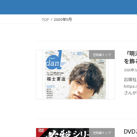
TOP
2020年5月
「明
豆知識トップ
を飾る
2020年
出版社公式
https
さんが表
DV
豆知識トップ