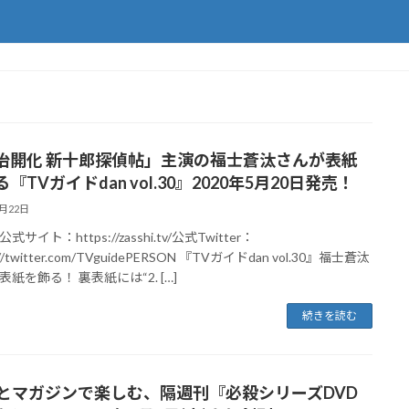
治開化 新十郎探偵帖」主演の福士蒼汰さんが表紙
『TVガイドdan vol.30』2020年5月20日発売！
5月22日
サイト：https://zasshi.tv/公式Twitter：
://twitter.com/TVguidePERSON 『TVガイドdan vol.30』福士蒼汰
紙を飾る！ 裏表紙には“2. […]
続きを読む
Dとマガジンで楽しむ、隔週刊『必殺シリーズDVD