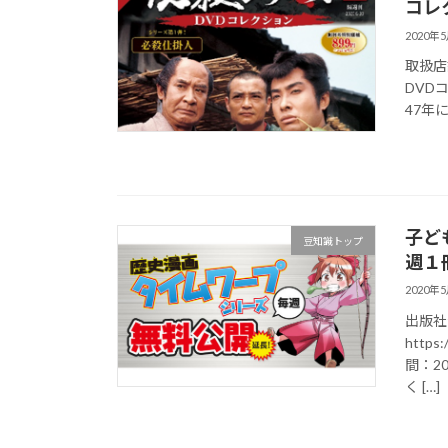
コレ
2020年
取扱店舗
DVD
47年
子ど
豆知識トップ
週１
2020年
出版社
https:
間：2
く […]