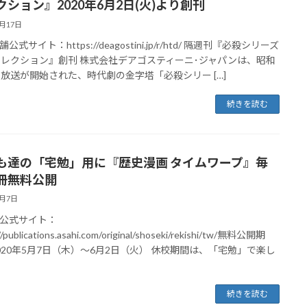
クション』2020年6月2日(火)より創刊
5月17日
公式サイト：https://deagostini.jp/r/htd/ 隔週刊『必殺シリーズ
コレクション』創刊 株式会社デアゴスティーニ･ジャパンは、昭和
に放送が開始された、時代劇の金字塔「必殺シリー […]
続きを読む
も達の「宅勉」用に『歴史漫画 タイムワープ』毎
冊無料公開
5月7日
公式サイト：
//publications.asahi.com/original/shoseki/rekishi/tw/無料公開期
020年5月7日（木）～6月2日（火） 休校期間は、「宅勉」で楽し
続きを読む