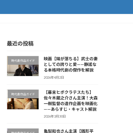
最近の投稿
映画【陽が落ちる】武士の妻
時代劇作品ガイド
としての誇りと愛——静謐な
る本格時代劇の傑作を解説
2026年4月2日
【幕末ヒポクラテスたち】
時代劇作品ガイド
佐々木蔵之介さん主演！大森
一樹監督の遺作企画を映画化
——あらすじ・キャスト解説
2026年3月30日
亀梨和也さん主演【銭形平