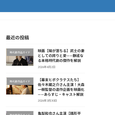
最近の投稿
映画【陽が落ちる】武士の妻
時代劇作品ガイド
としての誇りと愛——静謐な
る本格時代劇の傑作を解説
2026年4月2日
【幕末ヒポクラテスたち】
時代劇作品ガイド
佐々木蔵之介さん主演！大森
一樹監督の遺作企画を映画化
——あらすじ・キャスト解説
2026年3月30日
亀梨和也さん主演【銭形平