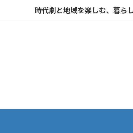
コ
ナ
時代劇と地域を楽しむ、暮ら
ン
ビ
テ
ゲ
ン
ー
ツ
シ
へ
ョ
ス
ン
キ
に
ッ
移
プ
動