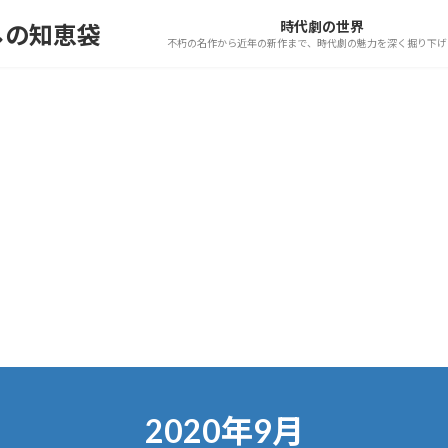
時代劇の世界
しの知恵袋
不朽の名作から近年の新作まで、時代劇の魅力を深く掘り下げ
2020年9月