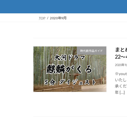
TOP
2020年9月
まと
時代劇作品ガイド
22～
2020年
※yo
いたし
承くださ
年 […]