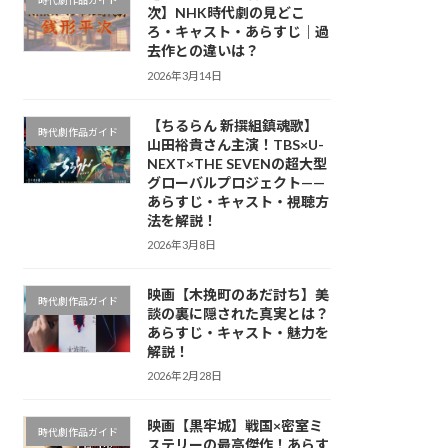
時代劇作品ガイド
次】NHK時代劇の見どこ
ろ・キャスト・あらすじ｜過
去作との違いは？
2026年3月14日
【ちるらん 新撰組鎮魂歌】
時代劇作品ガイド
山田裕貴さん主演！TBS×U-
NEXT×THE SEVENの超大型
グローバルプロジェクト——
あらすじ・キャスト・視聴方
法を解説！
2026年3月8日
映画【木挽町のあだ討ち】美
時代劇作品ガイド
談の裏に隠された真実とは？
あらすじ・キャスト・魅力を
解説！
2026年2月28日
映画【黒牢城】戦国×密室ミ
時代劇作品ガイド
ステリーの最高傑作！あらす