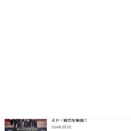
【大岡越前】NHK版の主演交代からTBS
時代劇作品ガイド
版との違いまで あらすじ・キャスト・魅
力を解説！
2026年2月23日
【豊臣兄弟！】仲野太賀さん主演・2026
時代劇作品ガイド
年NHK大河第65作！あらすじ・キャス
ト・見どころ・視聴方法を解説
2025年12月1日
【防災・生活情報】防災・生活情報完全
防災・生活対策
ガイド｜日常を豊かにし、非常時を守る
「備えない防災」のススメ
2025年3月21日
【SHOGUN 将軍(シーズン1)】世界が震
時代劇作品ガイド
えた「本物」の戦国劇！あらすじ・キャ
スト・魅力を解説！
2024年2月3日