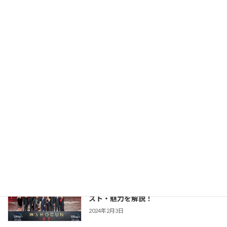
版との違いまで あらすじ・キャスト・魅
力を解説！
2026年2月23日
【豊臣兄弟！】仲野太賀さん主演・2026
時代劇作品ガイド
年NHK大河第65作！あらすじ・キャス
ト・見どころ・視聴方法を解説
2025年12月1日
【防災・生活情報】防災・生活情報完全
防災・生活対策
ガイド｜日常を豊かにし、非常時を守る
「備えない防災」のススメ
2025年3月21日
【SHOGUN 将軍(シーズン1)】世界が震
時代劇作品ガイド
えた「本物」の戦国劇！あらすじ・キャ
スト・魅力を解説！
2024年2月3日