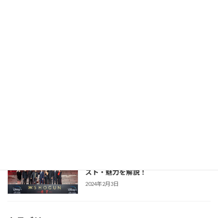
2026年2月23日
【豊臣兄弟！】仲野太賀さん主演・2026
時代劇作品ガイド
年NHK大河第65作！あらすじ・キャス
ト・見どころ・視聴方法を解説
2025年12月1日
【防災・生活情報】防災・生活情報完全
防災・生活対策
ガイド｜日常を豊かにし、非常時を守る
「備えない防災」のススメ
2025年3月21日
【SHOGUN 将軍(シーズン1)】世界が震
時代劇作品ガイド
えた「本物」の戦国劇！あらすじ・キャ
スト・魅力を解説！
2024年2月3日