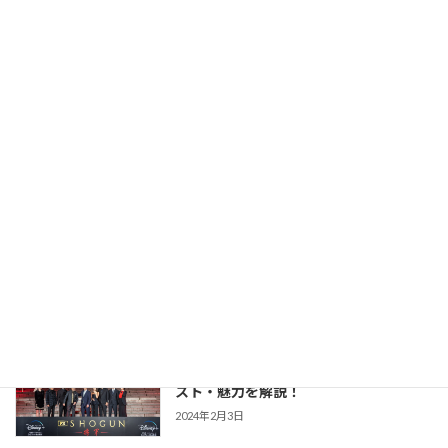
版との違いまで あらすじ・キャスト・魅
力を解説！
2026年2月23日
【豊臣兄弟！】仲野太賀さん主演・2026
時代劇作品ガイド
年NHK大河第65作！あらすじ・キャス
ト・見どころ・視聴方法を解説
2025年12月1日
【防災・生活情報】防災・生活情報完全
防災・生活対策
ガイド｜日常を豊かにし、非常時を守る
「備えない防災」のススメ
2025年3月21日
【SHOGUN 将軍(シーズン1)】世界が震
時代劇作品ガイド
えた「本物」の戦国劇！あらすじ・キャ
スト・魅力を解説！
2024年2月3日