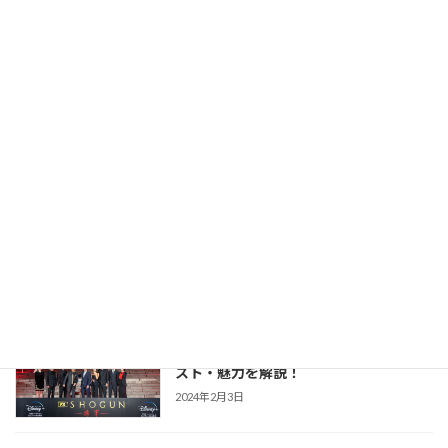
力を解説！
2026年2月23日
【豊臣兄弟！】仲野太賀さん主演・2026
時代劇作品ガイド
年NHK大河第65作！あらすじ・キャス
ト・見どころ・視聴方法を解説
2025年12月1日
【防災・生活情報】防災・生活情報完全
防災・生活対策
ガイド｜日常を豊かにし、非常時を守る
「備えない防災」のススメ
2025年3月21日
【SHOGUN 将軍(シーズン1)】世界が震
時代劇作品ガイド
えた「本物」の戦国劇！あらすじ・キャ
スト・魅力を解説！
2024年2月3日