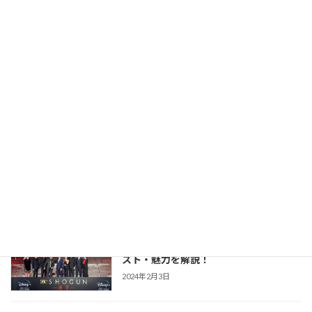
力を解説！
2026年2月23日
【豊臣兄弟！】仲野太賀さん主演・2026
時代劇作品ガイド
年NHK大河第65作！あらすじ・キャス
ト・見どころ・視聴方法を解説
2025年12月1日
【防災・生活情報】防災・生活情報完全
防災・生活対策
ガイド｜日常を豊かにし、非常時を守る
「備えない防災」のススメ
2025年3月21日
【SHOGUN 将軍(シーズン1)】世界が震
時代劇作品ガイド
えた「本物」の戦国劇！あらすじ・キャ
スト・魅力を解説！
2024年2月3日