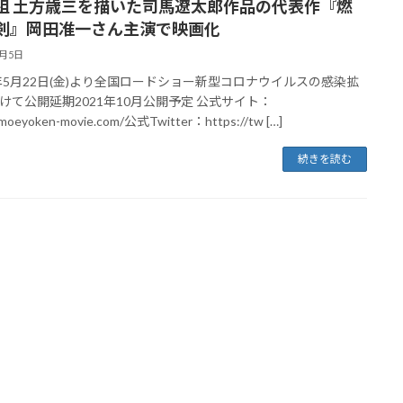
組 土方歳三を描いた司馬遼太郎作品の代表作『燃
剣』岡田准一さん主演で映画化
2月5日
0年5月22日(金)より全国ロードショー新型コロナウイルスの感染拡
けて公開延期2021年10月公開予定 公式サイト：
/moeyoken-movie.com/公式Twitter：https://tw […]
続きを読む