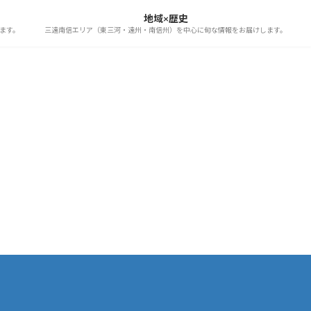
地域×歴史
ます。
三遠南信エリア（東三河・遠州・南信州）を中心に旬な情報をお届けします。