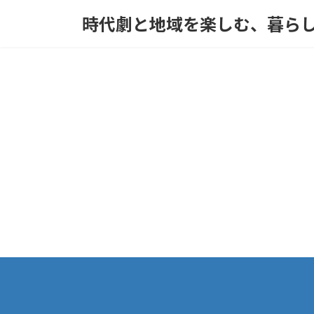
コ
ナ
時代劇と地域を楽しむ、暮ら
ン
ビ
テ
ゲ
ン
ー
ツ
シ
へ
ョ
ス
ン
キ
に
ッ
移
プ
動