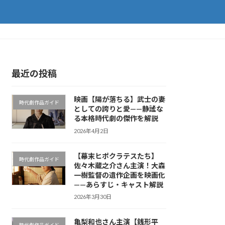
最近の投稿
映画【陽が落ちる】武士の妻
時代劇作品ガイド
としての誇りと愛——静謐な
る本格時代劇の傑作を解説
2026年4月2日
【幕末ヒポクラテスたち】
時代劇作品ガイド
佐々木蔵之介さん主演！大森
一樹監督の遺作企画を映画化
——あらすじ・キャスト解説
2026年3月30日
亀梨和也さん主演【銭形平