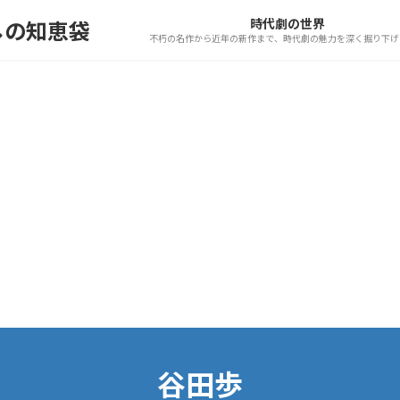
時代劇の世界
しの知恵袋
不朽の名作から近年の新作まで、時代劇の魅力を深く掘り下げ
谷田歩