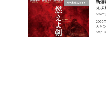
新選
時代劇作品ガイド
えよ
2020年
202
大を受
http:/