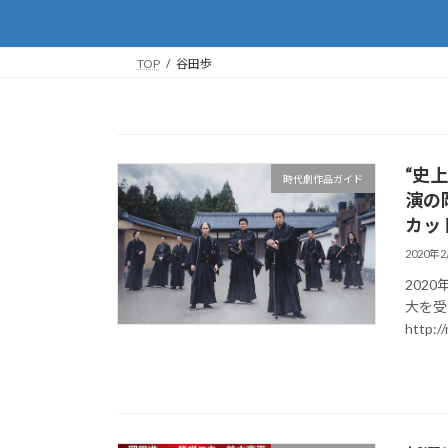
TOP
谷田歩
“史
時代劇作品ガイド
演の
カッ
2020年
202
大を受
http:/