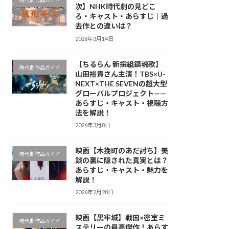
時代劇作品ガイド
次】NHK時代劇の見どこ
ろ・キャスト・あらすじ｜過
去作との違いは？
2026年3月14日
【ちるらん 新撰組鎮魂歌】
時代劇作品ガイド
山田裕貴さん主演！TBS×U-
NEXT×THE SEVENの超大型
グローバルプロジェクト——
あらすじ・キャスト・視聴方
法を解説！
2026年3月8日
映画【木挽町のあだ討ち】美
時代劇作品ガイド
談の裏に隠された真実とは？
あらすじ・キャスト・魅力を
解説！
2026年2月28日
映画【黒牢城】戦国×密室ミ
時代劇作品ガイド
ステリーの最高傑作！あらす