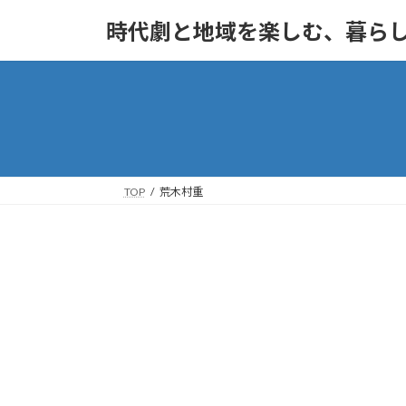
コ
ナ
時代劇と地域を楽しむ、暮ら
ン
ビ
テ
ゲ
ン
ー
ツ
シ
へ
ョ
ス
ン
キ
に
ッ
移
TOP
荒木村重
プ
動