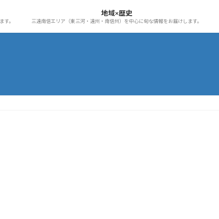
地域×歴史
ます。
三遠南信エリア（東三河・遠州・南信州）を中心に旬な情報をお届けします。