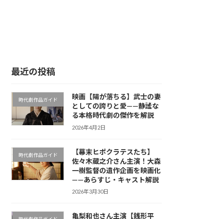
最近の投稿
映画【陽が落ちる】武士の妻
時代劇作品ガイド
としての誇りと愛——静謐な
る本格時代劇の傑作を解説
2026年4月2日
【幕末ヒポクラテスたち】
時代劇作品ガイド
佐々木蔵之介さん主演！大森
一樹監督の遺作企画を映画化
——あらすじ・キャスト解説
2026年3月30日
亀梨和也さん主演【銭形平