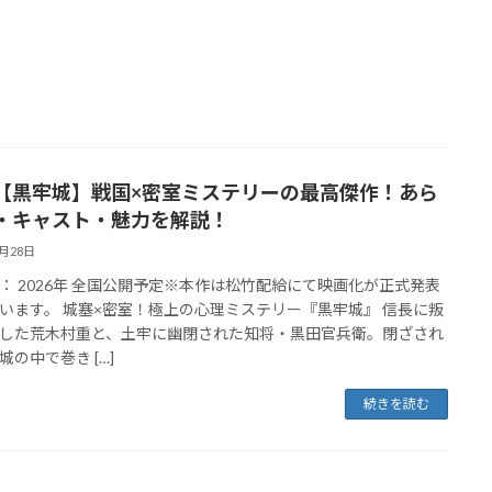
【黒牢城】戦国×密室ミステリーの最高傑作！あら
・キャスト・魅力を解説！
2月28日
： 2026年 全国公開予定※本作は松竹配給にて映画化が正式発表
います。 城塞×密室！極上の心理ミステリー『黒牢城』 信長に叛
した荒木村重と、土牢に幽閉された知将・黒田官兵衛。閉ざされ
城の中で巻き […]
続きを読む