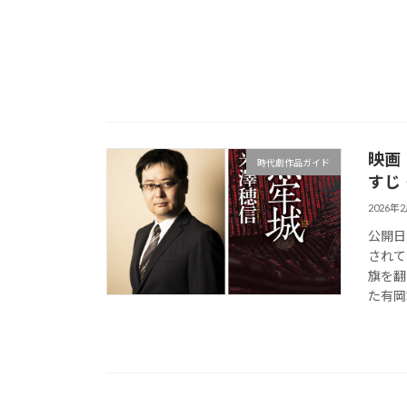
映画
時代劇作品ガイド
すじ
2026年
公開日
されて
旗を翻
た有岡