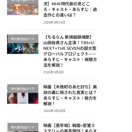
時代劇作品ガイド
次】NHK時代劇の見どこ
ろ・キャスト・あらすじ｜過
去作との違いは？
2026年3月14日
【ちるらん 新撰組鎮魂歌】
時代劇作品ガイド
山田裕貴さん主演！TBS×U-
NEXT×THE SEVENの超大型
グローバルプロジェクト——
あらすじ・キャスト・視聴方
法を解説！
2026年3月8日
映画【木挽町のあだ討ち】美
時代劇作品ガイド
談の裏に隠された真実とは？
あらすじ・キャスト・魅力を
解説！
2026年2月28日
映画【黒牢城】戦国×密室ミ
時代劇作品ガイド
ステリーの最高傑作！あらす