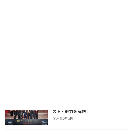
力を解説！
2026年2月23日
【豊臣兄弟！】仲野太賀さん主演・2026
時代劇作品ガイド
年NHK大河第65作！あらすじ・キャス
ト・見どころ・視聴方法を解説
2025年12月1日
【防災・生活情報】防災・生活情報完全
防災・生活対策
ガイド｜日常を豊かにし、非常時を守る
「備えない防災」のススメ
2025年3月21日
【SHOGUN 将軍(シーズン1)】世界が震
時代劇作品ガイド
えた「本物」の戦国劇！あらすじ・キャ
スト・魅力を解説！
2024年2月3日