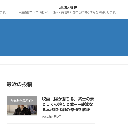
地域×歴史
ます。
三遠南信エリア（東三河・遠州・南信州）を中心に旬な情報をお届けします。
最近の投稿
映画【陽が落ちる】武士の妻
時代劇作品ガイド
としての誇りと愛——静謐な
る本格時代劇の傑作を解説
2026年4月2日