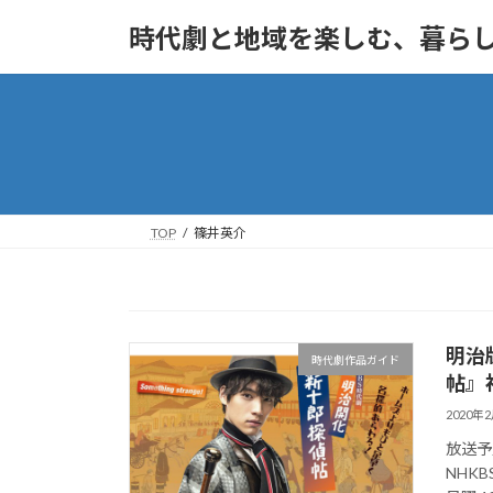
コ
ナ
時代劇と地域を楽しむ、暮ら
ン
ビ
テ
ゲ
ン
ー
ツ
シ
へ
ョ
ス
ン
キ
に
ッ
移
TOP
篠井英介
プ
動
明治
時代劇作品ガイド
帖』
2020年
放送予
NHKB