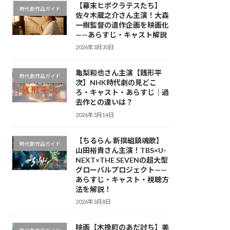
【幕末ヒポクラテスたち】
時代劇作品ガイド
佐々木蔵之介さん主演！大森
一樹監督の遺作企画を映画化
——あらすじ・キャスト解説
2026年3月30日
亀梨和也さん主演【銭形平
時代劇作品ガイド
次】NHK時代劇の見どこ
ろ・キャスト・あらすじ｜過
去作との違いは？
2026年3月14日
【ちるらん 新撰組鎮魂歌】
時代劇作品ガイド
山田裕貴さん主演！TBS×U-
NEXT×THE SEVENの超大型
グローバルプロジェクト——
あらすじ・キャスト・視聴方
法を解説！
2026年3月8日
映画【木挽町のあだ討ち】美