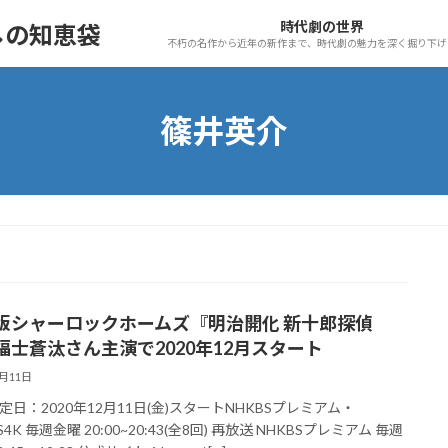
時代劇の世界
しの知恵袋
不朽の名作から近年の新作まで、時代劇の魅力を深く掘り下げ
篠井英介
版シャーロックホームズ『明治開化 新十郎探偵
福士蒼汰さん主演で2020年12月スタート
2月11日
定日：2020年12月11日(金)スタートNHKBSプレミアム・
S4K 毎週金曜 20:00~20:43(全8回) 再放送 NHKBSプレミアム 毎週