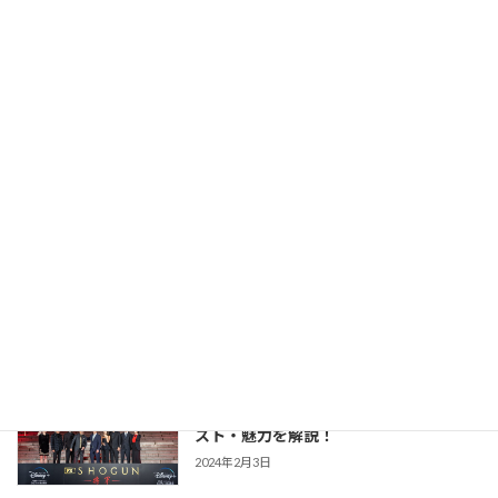
版との違いまで あらすじ・キャスト・魅
力を解説！
2026年2月23日
【豊臣兄弟！】仲野太賀さん主演・2026
時代劇作品ガイド
年NHK大河第65作！あらすじ・キャス
ト・見どころ・視聴方法を解説
2025年12月1日
【防災・生活情報】防災・生活情報完全
防災・生活対策
ガイド｜日常を豊かにし、非常時を守る
「備えない防災」のススメ
2025年3月21日
【SHOGUN 将軍(シーズン1)】世界が震
時代劇作品ガイド
えた「本物」の戦国劇！あらすじ・キャ
スト・魅力を解説！
2024年2月3日