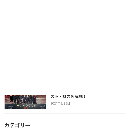
【豊臣兄弟！】仲野太賀さん主演・2026
時代劇作品ガイド
年NHK大河第65作！あらすじ・キャス
ト・見どころ・視聴方法を解説
2025年12月1日
【防災・生活情報】防災・生活情報完全
防災・生活対策
ガイド｜日常を豊かにし、非常時を守る
「備えない防災」のススメ
2025年3月21日
【SHOGUN 将軍(シーズン1)】世界が震
時代劇作品ガイド
えた「本物」の戦国劇！あらすじ・キャ
スト・魅力を解説！
2024年2月3日
カテゴリー