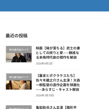
最近の投稿
映画【陽が落ちる】武士の妻
時代劇作品ガイド
としての誇りと愛——静謐な
る本格時代劇の傑作を解説
2026年4月2日
【幕末ヒポクラテスたち】
時代劇作品ガイド
佐々木蔵之介さん主演！大森
一樹監督の遺作企画を映画化
——あらすじ・キャスト解説
2026年3月30日
亀梨和也さん主演【銭形平