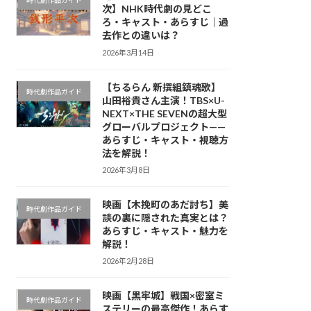
時代劇作品ガイド
次】NHK時代劇の見どこ
ろ・キャスト・あらすじ｜過
去作との違いは？
2026年3月14日
【ちるらん 新撰組鎮魂歌】
時代劇作品ガイド
山田裕貴さん主演！TBS×U-
NEXT×THE SEVENの超大型
グローバルプロジェクト——
あらすじ・キャスト・視聴方
法を解説！
2026年3月8日
映画【木挽町のあだ討ち】美
時代劇作品ガイド
談の裏に隠された真実とは？
あらすじ・キャスト・魅力を
解説！
2026年2月28日
映画【黒牢城】戦国×密室ミ
時代劇作品ガイド
ステリーの最高傑作！あらす