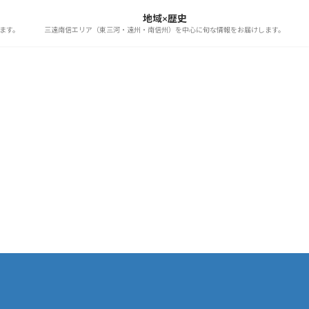
地域×歴史
ます。
三遠南信エリア（東三河・遠州・南信州）を中心に旬な情報をお届けします。