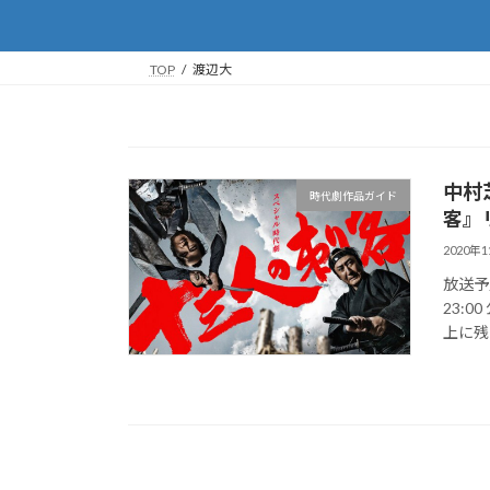
TOP
渡辺大
中村
時代劇作品ガイド
客』
2020年
放送予定
23:00
上に残