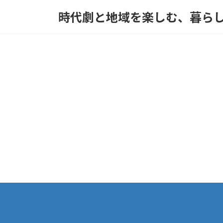
コ
ナ
時代劇と地域を楽しむ、暮ら
ン
ビ
テ
ゲ
ン
ー
ツ
シ
へ
ョ
ス
ン
キ
に
ッ
移
プ
動