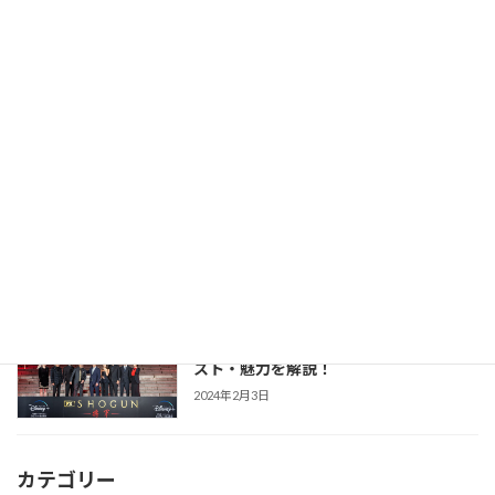
【豊臣兄弟！】仲野太賀さん主演・2026
時代劇作品ガイド
年NHK大河第65作！あらすじ・キャス
ト・見どころ・視聴方法を解説
2025年12月1日
【防災・生活情報】防災・生活情報完全
防災・生活対策
ガイド｜日常を豊かにし、非常時を守る
「備えない防災」のススメ
2025年3月21日
【SHOGUN 将軍(シーズン1)】世界が震
時代劇作品ガイド
えた「本物」の戦国劇！あらすじ・キャ
スト・魅力を解説！
2024年2月3日
カテゴリー