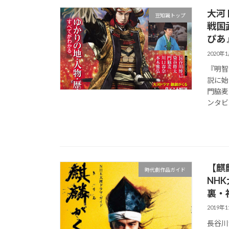
大河
豆知識トップ
戦国
ぴあ
2020年
『明智
説に始
門脇麦
ンタビ
【麒
時代劇作品ガイド
NH
裏・
2019年
長谷川