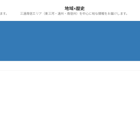
地域×歴史
ます。
三遠南信エリア（東三河・遠州・南信州）を中心に旬な情報をお届けします。