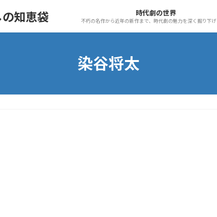
時代劇の世界
しの知恵袋
不朽の名作から近年の新作まで、時代劇の魅力を深く掘り下げ
染谷将太