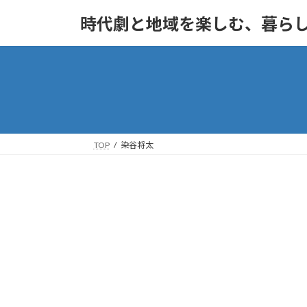
コ
ナ
時代劇と地域を楽しむ、暮ら
ン
ビ
テ
ゲ
ン
ー
ツ
シ
へ
ョ
ス
ン
キ
に
ッ
移
TOP
染谷将太
プ
動