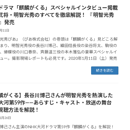
ドラマ「麒麟がくる」スペシャルインタビュー掲載
武将・明智光秀のすべてを徹底解説！ 『 明智光秀
 』発売
1月11日
光秀ぴあ』（ぴあ株式会社）の巻頭は「麒麟がくる」見どころ解
まり、明智光秀役の長谷川博己、織田信長役の染谷将太、駒役の
、帰蝶役の川口春奈、斉藤道三役の本木雅弘の豪華スペシャルイ
ュー。撮影現場レポートも必見です。2020年1月11日（土）発売
続きを読む
麟がくる】長谷川博己さんが明智光秀を熱演した
K大河第59作——あらすじ・キャスト・放送の舞台
視聴方法を解説！
11月26日
博己さん主演のNHK大河ドラマ第59作『麒麟がくる』を解説！