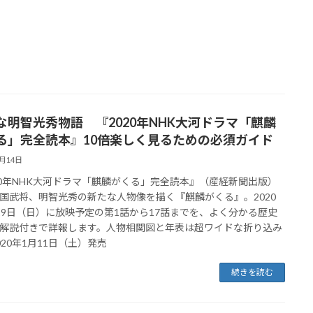
な明智光秀物語 『2020年NHK大河ドラマ「麒麟
る」完全読本』10倍楽しく見るための必須ガイド
1月14日
20年NHK大河ドラマ「麒麟がくる」完全読本』（産経新聞出版）
国武将、明智光秀の新たな人物像を描く『麒麟がくる』。2020
19日（日）に放映予定の第1話から17話までを、よく分かる歴史
解説付きで詳報します。人物相関図と年表は超ワイドな折り込み
020年1月11日（土）発売
続きを読む