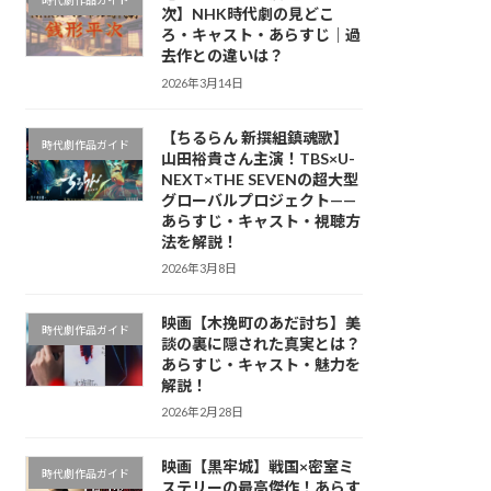
時代劇作品ガイド
次】NHK時代劇の見どこ
ろ・キャスト・あらすじ｜過
去作との違いは？
2026年3月14日
【ちるらん 新撰組鎮魂歌】
時代劇作品ガイド
山田裕貴さん主演！TBS×U-
NEXT×THE SEVENの超大型
グローバルプロジェクト——
あらすじ・キャスト・視聴方
法を解説！
2026年3月8日
映画【木挽町のあだ討ち】美
時代劇作品ガイド
談の裏に隠された真実とは？
あらすじ・キャスト・魅力を
解説！
2026年2月28日
映画【黒牢城】戦国×密室ミ
時代劇作品ガイド
ステリーの最高傑作！あらす