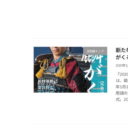
新た
豆知識トップ
がく
2020年
『20
は、戦
年1月
用語の
式。2