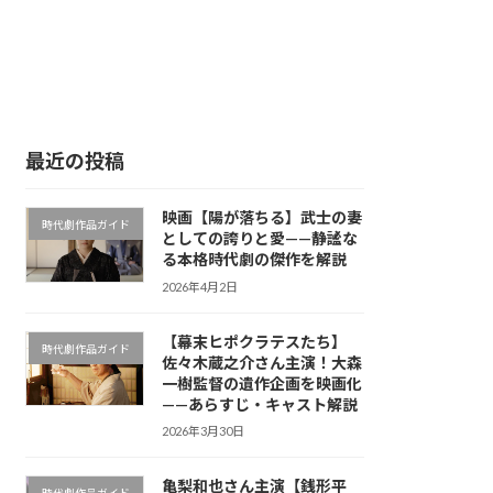
最近の投稿
映画【陽が落ちる】武士の妻
時代劇作品ガイド
としての誇りと愛——静謐な
る本格時代劇の傑作を解説
2026年4月2日
【幕末ヒポクラテスたち】
時代劇作品ガイド
佐々木蔵之介さん主演！大森
一樹監督の遺作企画を映画化
——あらすじ・キャスト解説
2026年3月30日
亀梨和也さん主演【銭形平