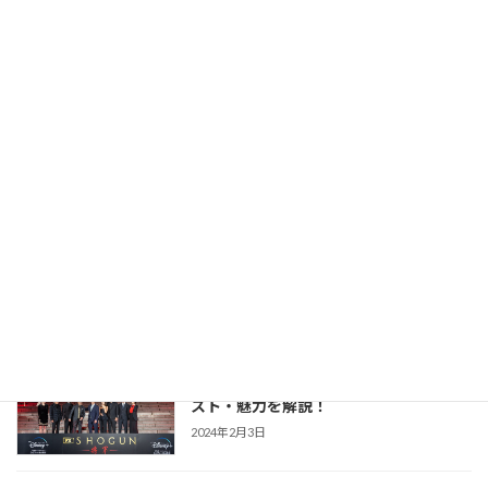
力を解説！
2026年2月23日
【豊臣兄弟！】仲野太賀さん主演・2026
時代劇作品ガイド
年NHK大河第65作！あらすじ・キャス
ト・見どころ・視聴方法を解説
2025年12月1日
【防災・生活情報】防災・生活情報完全
防災・生活対策
ガイド｜日常を豊かにし、非常時を守る
「備えない防災」のススメ
2025年3月21日
【SHOGUN 将軍(シーズン1)】世界が震
時代劇作品ガイド
えた「本物」の戦国劇！あらすじ・キャ
スト・魅力を解説！
2024年2月3日