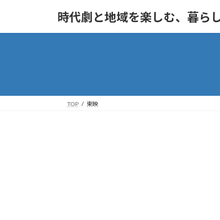
コ
ナ
時代劇と地域を楽しむ、暮ら
ン
ビ
テ
ゲ
ン
ー
ツ
シ
へ
ョ
ス
ン
キ
に
ッ
移
TOP
東映
プ
動