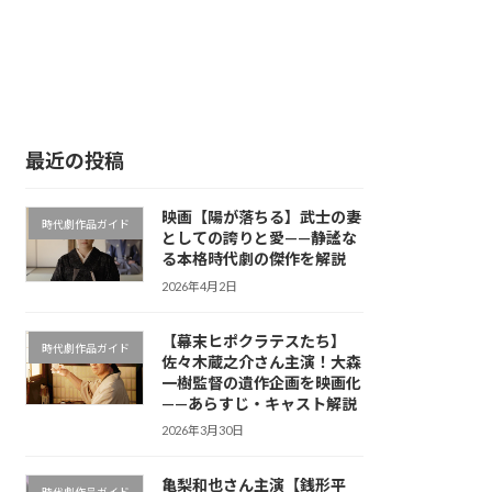
最近の投稿
映画【陽が落ちる】武士の妻
時代劇作品ガイド
としての誇りと愛——静謐な
る本格時代劇の傑作を解説
2026年4月2日
【幕末ヒポクラテスたち】
時代劇作品ガイド
佐々木蔵之介さん主演！大森
一樹監督の遺作企画を映画化
——あらすじ・キャスト解説
2026年3月30日
亀梨和也さん主演【銭形平