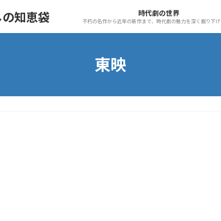
時代劇の世界
しの知恵袋
不朽の名作から近年の新作まで、時代劇の魅力を深く掘り下げ
東映