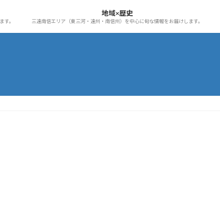
地域×歴史
ます。
三遠南信エリア（東三河・遠州・南信州）を中心に旬な情報をお届けします。