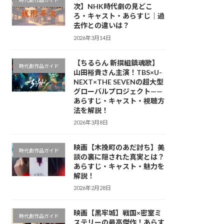
時代劇作品ガイド
次】NHK時代劇の見どこ
ろ・キャスト・あらすじ｜過
去作との違いは？
2026年3月14日
【ちるらん 新撰組鎮魂歌】
時代劇作品ガイド
山田裕貴さん主演！TBS×U-
NEXT×THE SEVENの超大型
グローバルプロジェクト——
あらすじ・キャスト・視聴方
法を解説！
2026年3月8日
映画【木挽町のあだ討ち】美
時代劇作品ガイド
談の裏に隠された真実とは？
あらすじ・キャスト・魅力を
解説！
2026年2月28日
映画【黒牢城】戦国×密室ミ
時代劇作品ガイド
ステリーの最高傑作！あらす