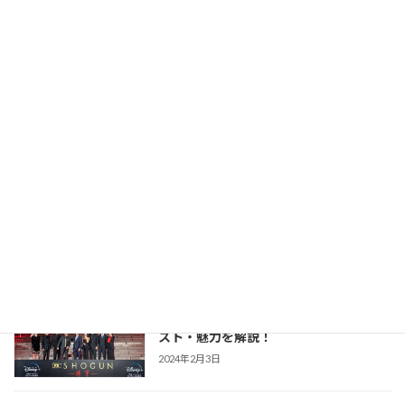
力を解説！
2026年2月23日
【豊臣兄弟！】仲野太賀さん主演・2026
時代劇作品ガイド
年NHK大河第65作！あらすじ・キャス
ト・見どころ・視聴方法を解説
2025年12月1日
【防災・生活情報】防災・生活情報完全
防災・生活対策
ガイド｜日常を豊かにし、非常時を守る
「備えない防災」のススメ
2025年3月21日
【SHOGUN 将軍(シーズン1)】世界が震
時代劇作品ガイド
えた「本物」の戦国劇！あらすじ・キャ
スト・魅力を解説！
2024年2月3日