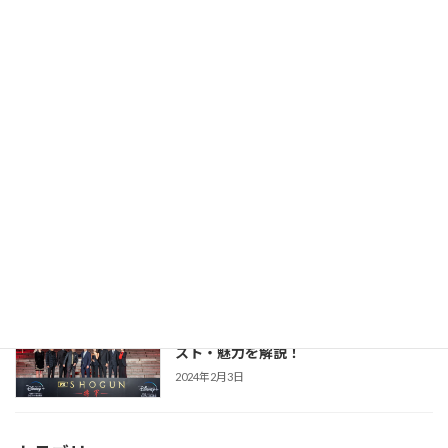
2026年2月23日
【豊臣兄弟！】仲野太賀さん主演・2026
時代劇作品ガイド
年NHK大河第65作！あらすじ・キャス
ト・見どころ・視聴方法を解説
2025年12月1日
【防災・生活情報】防災・生活情報完全
防災・生活対策
ガイド｜日常を豊かにし、非常時を守る
「備えない防災」のススメ
2025年3月21日
【SHOGUN 将軍(シーズン1)】世界が震
時代劇作品ガイド
えた「本物」の戦国劇！あらすじ・キャ
スト・魅力を解説！
2024年2月3日