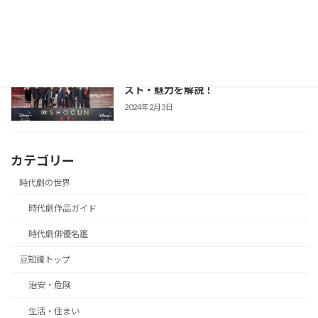
「備えない防災」のススメ
2025年3月21日
【SHOGUN 将軍(シーズン1)】世界が震
時代劇作品ガイド
えた「本物」の戦国劇！あらすじ・キャ
スト・魅力を解説！
2024年2月3日
カテゴリー
時代劇の世界
時代劇作品ガイド
時代劇俳優名鑑
豆知識トップ
治安・危険
生活・住まい