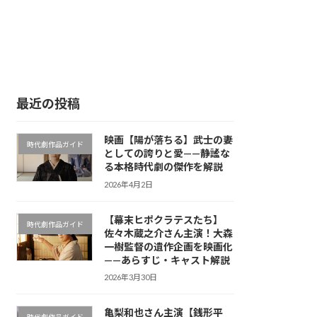
最近の投稿
映画【陽が落ちる】武士の妻
時代劇作品ガイド
としての誇りと愛——静謐な
る本格時代劇の傑作を解説
2026年4月2日
【幕末ヒポクラテスたち】
時代劇作品ガイド
佐々木蔵之介さん主演！大森
一樹監督の遺作企画を映画化
——あらすじ・キャスト解説
2026年3月30日
亀梨和也さん主演【銭形平