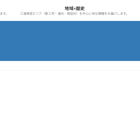
地域×歴史
ます。
三遠南信エリア（東三河・遠州・南信州）を中心に旬な情報をお届けします。