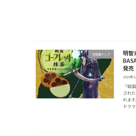
明智
豆知識トップ
BA
発売
2020年
「戦国
された
れます
ドラマ