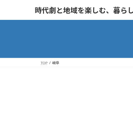
コ
ナ
時代劇と地域を楽しむ、暮ら
ン
ビ
テ
ゲ
ン
ー
ツ
シ
へ
ョ
ス
ン
キ
に
ッ
移
TOP
岐阜
プ
動