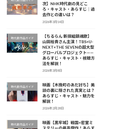
時代劇作品ガイド
次】NHK時代劇の見どこ
ろ・キャスト・あらすじ｜過
去作との違いは？
2026年3月14日
【ちるらん 新撰組鎮魂歌】
時代劇作品ガイド
山田裕貴さん主演！TBS×U-
NEXT×THE SEVENの超大型
グローバルプロジェクト——
あらすじ・キャスト・視聴方
法を解説！
2026年3月8日
映画【木挽町のあだ討ち】美
時代劇作品ガイド
談の裏に隠された真実とは？
あらすじ・キャスト・魅力を
解説！
2026年2月28日
映画【黒牢城】戦国×密室ミ
時代劇作品ガイド
ステリーの最高傑作！あらす