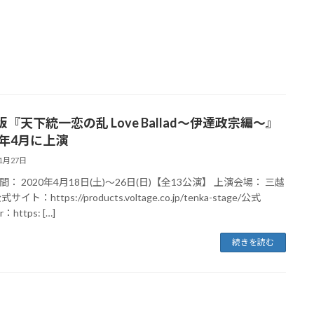
『天下統一恋の乱 Love Ballad～伊達政宗編～』
0年4月に上演
11月27日
： 2020年4月18日(土)～26日(日)【全13公演】 上演会場： 三越
サイト：https://products.voltage.co.jp/tenka-stage/公式
r：https: […]
続きを読む