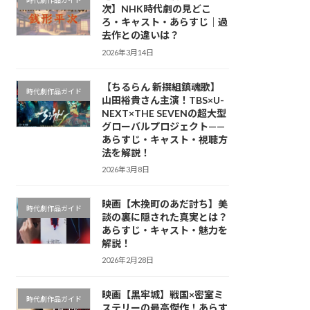
時代劇作品ガイド
次】NHK時代劇の見どこ
ろ・キャスト・あらすじ｜過
去作との違いは？
2026年3月14日
【ちるらん 新撰組鎮魂歌】
時代劇作品ガイド
山田裕貴さん主演！TBS×U-
NEXT×THE SEVENの超大型
グローバルプロジェクト——
あらすじ・キャスト・視聴方
法を解説！
2026年3月8日
映画【木挽町のあだ討ち】美
時代劇作品ガイド
談の裏に隠された真実とは？
あらすじ・キャスト・魅力を
解説！
2026年2月28日
映画【黒牢城】戦国×密室ミ
時代劇作品ガイド
ステリーの最高傑作！あらす