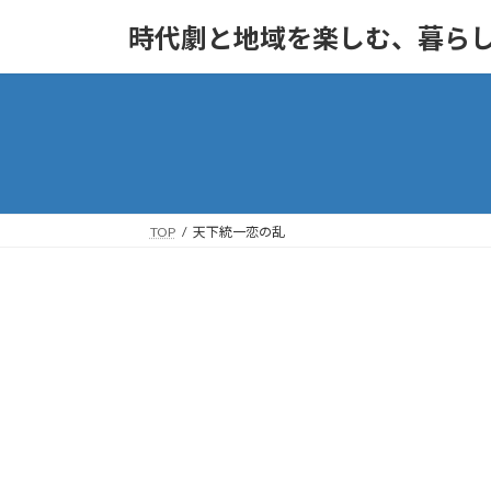
コ
ナ
時代劇と地域を楽しむ、暮ら
ン
ビ
テ
ゲ
ン
ー
ツ
シ
へ
ョ
ス
ン
キ
に
ッ
移
TOP
天下統一恋の乱
プ
動