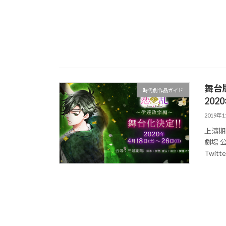
舞台版
時代劇作品ガイド
202
2019年
上演期間
劇場 公式
Twitte