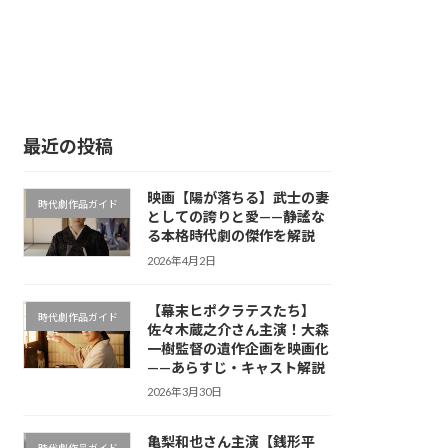
最近の投稿
映画【陽が落ちる】武士の妻
時代劇作品ガイド
としての誇りと愛——静謐な
る本格時代劇の傑作を解説
2026年4月2日
【幕末ヒポクラテスたち】
時代劇作品ガイド
佐々木蔵之介さん主演！大森
一樹監督の遺作企画を映画化
——あらすじ・キャスト解説
2026年3月30日
亀梨和也さん主演【銭形平