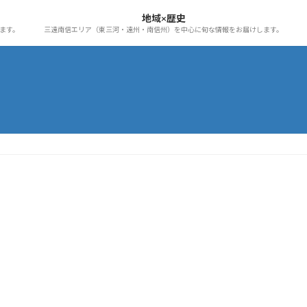
地域×歴史
ます。
三遠南信エリア（東三河・遠州・南信州）を中心に旬な情報をお届けします。