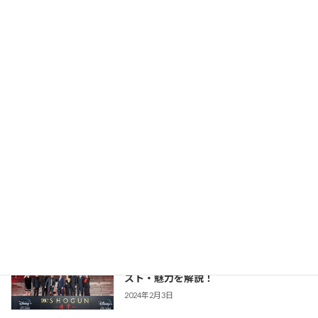
版との違いまで あらすじ・キャスト・魅
力を解説！
2026年2月23日
【豊臣兄弟！】仲野太賀さん主演・2026
時代劇作品ガイド
年NHK大河第65作！あらすじ・キャス
ト・見どころ・視聴方法を解説
2025年12月1日
【防災・生活情報】防災・生活情報完全
防災・生活対策
ガイド｜日常を豊かにし、非常時を守る
「備えない防災」のススメ
2025年3月21日
【SHOGUN 将軍(シーズン1)】世界が震
時代劇作品ガイド
えた「本物」の戦国劇！あらすじ・キャ
スト・魅力を解説！
2024年2月3日