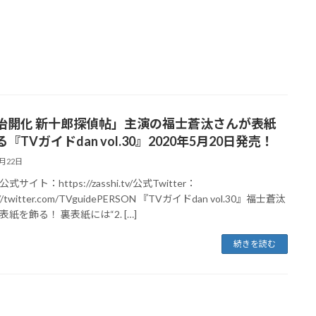
治開化 新十郎探偵帖」主演の福士蒼汰さんが表紙
『TVガイドdan vol.30』2020年5月20日発売！
5月22日
サイト：https://zasshi.tv/公式Twitter：
://twitter.com/TVguidePERSON 『TVガイドdan vol.30』福士蒼汰
紙を飾る！ 裏表紙には“2. […]
続きを読む