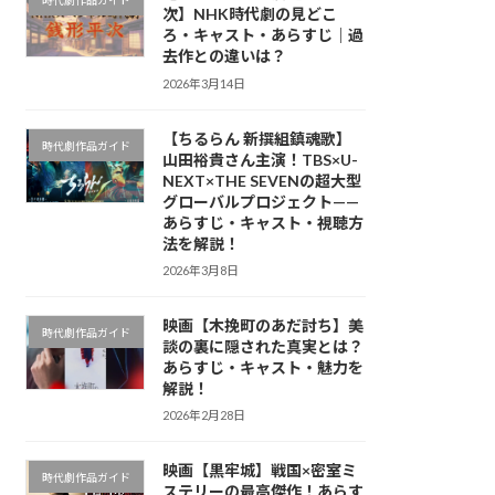
時代劇作品ガイド
次】NHK時代劇の見どこ
ろ・キャスト・あらすじ｜過
去作との違いは？
2026年3月14日
【ちるらん 新撰組鎮魂歌】
時代劇作品ガイド
山田裕貴さん主演！TBS×U-
NEXT×THE SEVENの超大型
グローバルプロジェクト——
あらすじ・キャスト・視聴方
法を解説！
2026年3月8日
映画【木挽町のあだ討ち】美
時代劇作品ガイド
談の裏に隠された真実とは？
あらすじ・キャスト・魅力を
解説！
2026年2月28日
映画【黒牢城】戦国×密室ミ
時代劇作品ガイド
ステリーの最高傑作！あらす