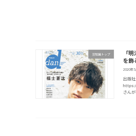
「明
豆知識トップ
を飾る
2020年
出版社公式
https
さんが表