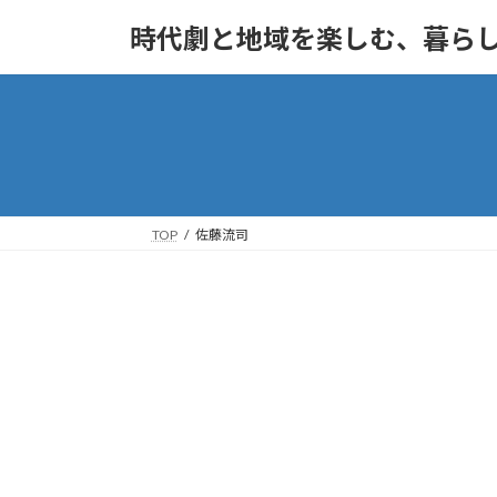
コ
ナ
時代劇と地域を楽しむ、暮ら
ン
ビ
テ
ゲ
ン
ー
ツ
シ
へ
ョ
ス
ン
キ
に
ッ
移
TOP
佐藤流司
プ
動