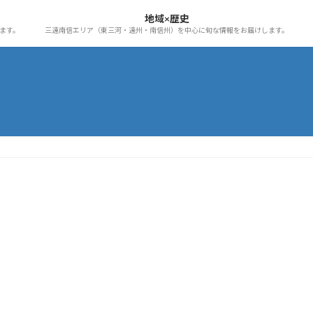
地域×歴史
ます。
三遠南信エリア（東三河・遠州・南信州）を中心に旬な情報をお届けします。