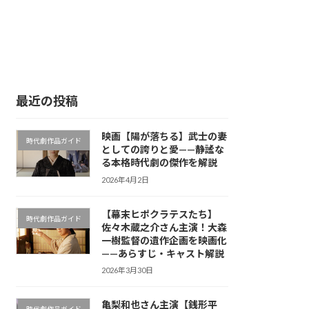
最近の投稿
映画【陽が落ちる】武士の妻
時代劇作品ガイド
としての誇りと愛——静謐な
る本格時代劇の傑作を解説
2026年4月2日
【幕末ヒポクラテスたち】
時代劇作品ガイド
佐々木蔵之介さん主演！大森
一樹監督の遺作企画を映画化
——あらすじ・キャスト解説
2026年3月30日
亀梨和也さん主演【銭形平