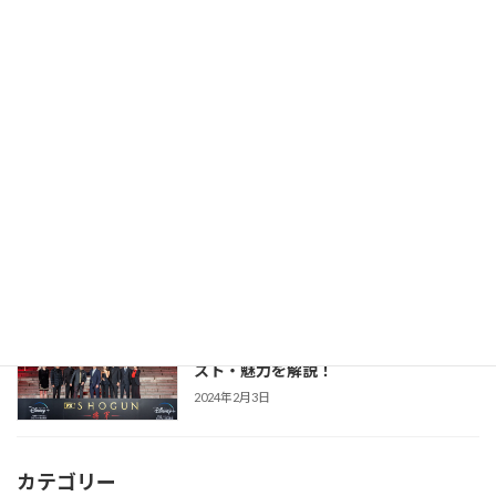
【豊臣兄弟！】仲野太賀さん主演・2026
時代劇作品ガイド
年NHK大河第65作！あらすじ・キャス
ト・見どころ・視聴方法を解説
2025年12月1日
【防災・生活情報】防災・生活情報完全
防災・生活対策
ガイド｜日常を豊かにし、非常時を守る
「備えない防災」のススメ
2025年3月21日
【SHOGUN 将軍(シーズン1)】世界が震
時代劇作品ガイド
えた「本物」の戦国劇！あらすじ・キャ
スト・魅力を解説！
2024年2月3日
カテゴリー