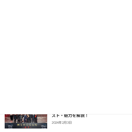
版との違いまで あらすじ・キャスト・魅
力を解説！
2026年2月23日
【豊臣兄弟！】仲野太賀さん主演・2026
時代劇作品ガイド
年NHK大河第65作！あらすじ・キャス
ト・見どころ・視聴方法を解説
2025年12月1日
【防災・生活情報】防災・生活情報完全
防災・生活対策
ガイド｜日常を豊かにし、非常時を守る
「備えない防災」のススメ
2025年3月21日
【SHOGUN 将軍(シーズン1)】世界が震
時代劇作品ガイド
えた「本物」の戦国劇！あらすじ・キャ
スト・魅力を解説！
2024年2月3日