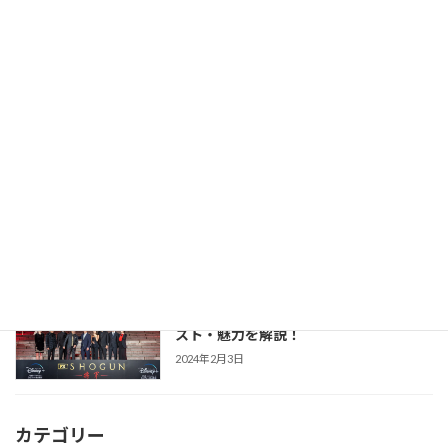
【豊臣兄弟！】仲野太賀さん主演・2026
時代劇作品ガイド
年NHK大河第65作！あらすじ・キャス
ト・見どころ・視聴方法を解説
2025年12月1日
【防災・生活情報】防災・生活情報完全
防災・生活対策
ガイド｜日常を豊かにし、非常時を守る
「備えない防災」のススメ
2025年3月21日
【SHOGUN 将軍(シーズン1)】世界が震
時代劇作品ガイド
えた「本物」の戦国劇！あらすじ・キャ
スト・魅力を解説！
2024年2月3日
カテゴリー