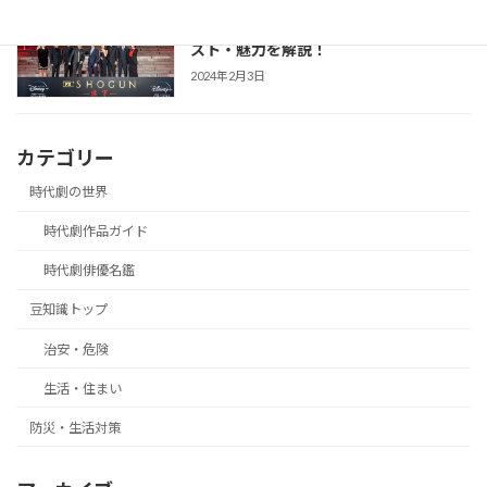
【SHOGUN 将軍(シーズン1)】世界が震
時代劇作品ガイド
えた「本物」の戦国劇！あらすじ・キャ
スト・魅力を解説！
2024年2月3日
カテゴリー
時代劇の世界
時代劇作品ガイド
時代劇俳優名鑑
豆知識トップ
治安・危険
生活・住まい
防災・生活対策