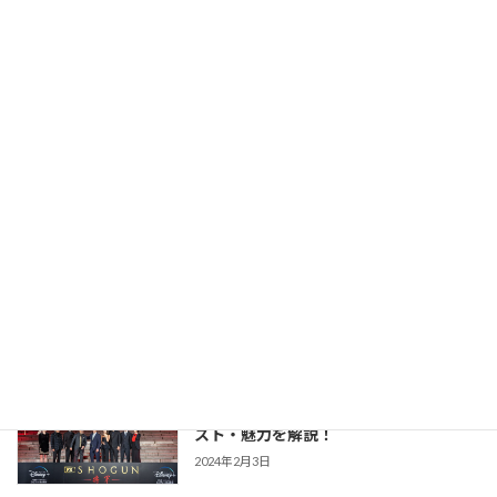
版との違いまで あらすじ・キャスト・魅
力を解説！
2026年2月23日
【豊臣兄弟！】仲野太賀さん主演・2026
時代劇作品ガイド
年NHK大河第65作！あらすじ・キャス
ト・見どころ・視聴方法を解説
2025年12月1日
【防災・生活情報】防災・生活情報完全
防災・生活対策
ガイド｜日常を豊かにし、非常時を守る
「備えない防災」のススメ
2025年3月21日
【SHOGUN 将軍(シーズン1)】世界が震
時代劇作品ガイド
えた「本物」の戦国劇！あらすじ・キャ
スト・魅力を解説！
2024年2月3日