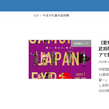
TOP
やまがた愛の武将隊
【愛
豆知識トップ
武将
アで
2020年
中部国
15周
宴ー』
し武将
202