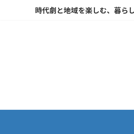
コ
ナ
時代劇と地域を楽しむ、暮ら
ン
ビ
テ
ゲ
ン
ー
ツ
シ
へ
ョ
ス
ン
キ
に
ッ
移
プ
動