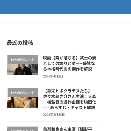
最近の投稿
映画【陽が落ちる】武士の妻
時代劇作品ガイド
としての誇りと愛——静謐な
る本格時代劇の傑作を解説
2026年4月2日
【幕末ヒポクラテスたち】
時代劇作品ガイド
佐々木蔵之介さん主演！大森
一樹監督の遺作企画を映画化
——あらすじ・キャスト解説
2026年3月30日
亀梨和也さん主演【銭形平