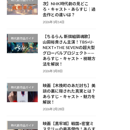
時代劇作品ガイド
次】NHK時代劇の見どこ
ろ・キャスト・あらすじ｜過
去作との違いは？
2026年3月14日
【ちるらん 新撰組鎮魂歌】
時代劇作品ガイド
山田裕貴さん主演！TBS×U-
NEXT×THE SEVENの超大型
グローバルプロジェクト——
あらすじ・キャスト・視聴方
法を解説！
2026年3月8日
映画【木挽町のあだ討ち】美
時代劇作品ガイド
談の裏に隠された真実とは？
あらすじ・キャスト・魅力を
解説！
2026年2月28日
映画【黒牢城】戦国×密室ミ
時代劇作品ガイド
ステリーの最高傑作！あらす