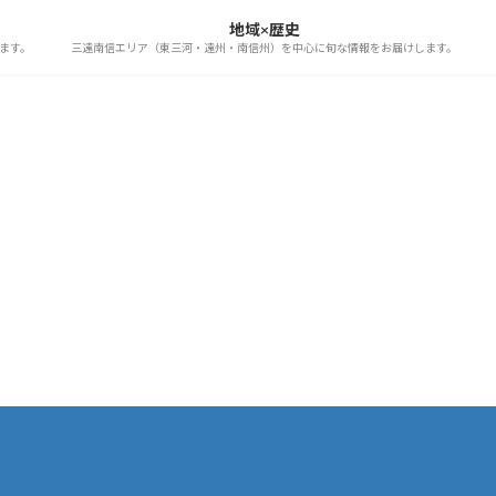
地域×歴史
ます。
三遠南信エリア（東三河・遠州・南信州）を中心に旬な情報をお届けします。