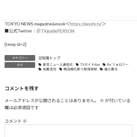
■東京ニュース通信社が発行する雑誌・書籍・写真集・カレンダ
ーなど各商品の総合情報サイト
TOKYO NEWS magazine&mook＜
https://zasshi.tv/
＞
■公式Twitter：
＠TVguidePERSON
[temp id=2]
豆知識トップ
カテゴリー
東京ニュース通信社
TVガイドdan
Re:フォロワー
タグ
佐藤流司
明治開化新十郎探偵帖
福士蒼汰
コメントを残す
メールアドレスが公開されることはありません。
※
が付いている
欄は必須項目です
コメント
※