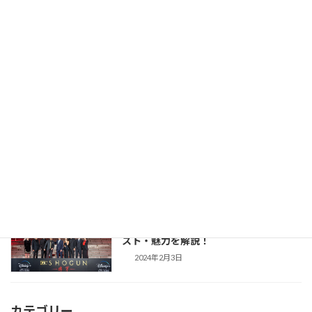
2026年2月23日
【豊臣兄弟！】仲野太賀さん主演・2026
時代劇作品ガイド
年NHK大河第65作！あらすじ・キャス
ト・見どころ・視聴方法を解説
2025年12月1日
【防災・生活情報】防災・生活情報完全
防災・生活対策
ガイド｜日常を豊かにし、非常時を守る
「備えない防災」のススメ
2025年3月21日
【SHOGUN 将軍(シーズン1)】世界が震
時代劇作品ガイド
えた「本物」の戦国劇！あらすじ・キャ
スト・魅力を解説！
2024年2月3日
カテゴリー