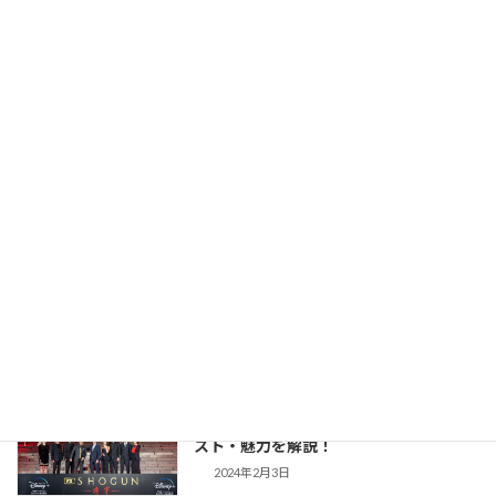
【大岡越前】NHK版の主演交代からTBS
時代劇作品ガイド
版との違いまで あらすじ・キャスト・魅
力を解説！
2026年2月23日
【豊臣兄弟！】仲野太賀さん主演・2026
時代劇作品ガイド
年NHK大河第65作！あらすじ・キャス
ト・見どころ・視聴方法を解説
2025年12月1日
【防災・生活情報】防災・生活情報完全
防災・生活対策
ガイド｜日常を豊かにし、非常時を守る
「備えない防災」のススメ
2025年3月21日
【SHOGUN 将軍(シーズン1)】世界が震
時代劇作品ガイド
えた「本物」の戦国劇！あらすじ・キャ
スト・魅力を解説！
2024年2月3日