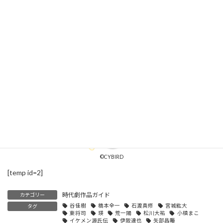
源氏兄弟を中心に沸き起こる戦乱の中で、狂おしくも鮮やかな恋
に落ちていく。
©CYBIRD
[temp id=2]
時代劇作品ガイド
カテゴリー
谷佳樹
橋本全一
石渡真修
宮城紘大
タグ
東将司
瑛
荒一陽
松川大祐
小槙まこ
イケメン源氏伝
伊阪達也
矢部昌暉