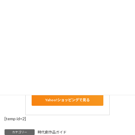
実業之日本社
小説 映画 ねこねこ日本史 ~龍馬
のはちゃめちゃタイムトラベル
ぜよ! ~ (実業之日本社ジュニア文
庫)
Amazonで見る
楽天市場で見る
Yahoo!ショッピングで見る
[temp id=2]
時代劇作品ガイド
カテゴリー