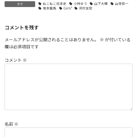
ねこねこ日本史
小林ゆう
山下大輝
山寺宏一
タグ
坂本龍馬
Girls²
河村友宏
コメントを残す
メールアドレスが公開されることはありません。
※
が付いている
欄は必須項目です
コメント
※
名前
※