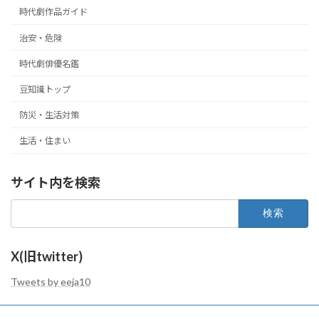
時代劇作品ガイド
治安・危険
時代劇俳優名鑑
豆知識トップ
防災・生活対策
生活・住まい
サイト内を検索
検
索:
X(旧twitter)
Tweets by eeja10