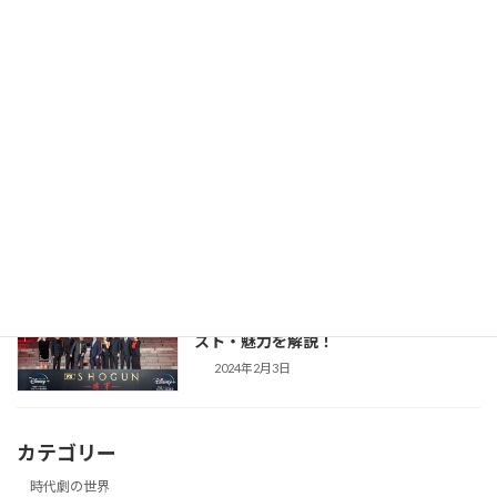
【豊臣兄弟！】仲野太賀さん主演・2026
時代劇作品ガイド
年NHK大河第65作！あらすじ・キャス
ト・見どころ・視聴方法を解説
2025年12月1日
【防災・生活情報】防災・生活情報完全
防災・生活対策
ガイド｜日常を豊かにし、非常時を守る
「備えない防災」のススメ
2025年3月21日
【SHOGUN 将軍(シーズン1)】世界が震
時代劇作品ガイド
えた「本物」の戦国劇！あらすじ・キャ
スト・魅力を解説！
2024年2月3日
カテゴリー
時代劇の世界