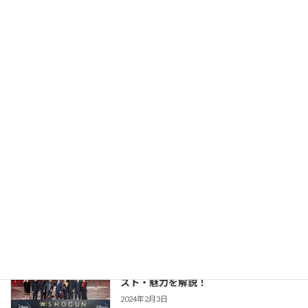
【大岡越前】NHK版の主演交代からTBS
時代劇作品ガイド
版との違いまで あらすじ・キャスト・魅
力を解説！
2026年2月23日
【豊臣兄弟！】仲野太賀さん主演・2026
時代劇作品ガイド
年NHK大河第65作！あらすじ・キャス
ト・見どころ・視聴方法を解説
2025年12月1日
【防災・生活情報】防災・生活情報完全
防災・生活対策
ガイド｜日常を豊かにし、非常時を守る
「備えない防災」のススメ
2025年3月21日
【SHOGUN 将軍(シーズン1)】世界が震
時代劇作品ガイド
えた「本物」の戦国劇！あらすじ・キャ
スト・魅力を解説！
2024年2月3日