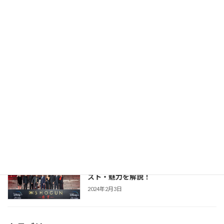
2026年2月23日
【豊臣兄弟！】仲野太賀さん主演・2026
時代劇作品ガイド
年NHK大河第65作！あらすじ・キャス
ト・見どころ・視聴方法を解説
2025年12月1日
【防災・生活情報】防災・生活情報完全
防災・生活対策
ガイド｜日常を豊かにし、非常時を守る
「備えない防災」のススメ
2025年3月21日
【SHOGUN 将軍(シーズン1)】世界が震
時代劇作品ガイド
えた「本物」の戦国劇！あらすじ・キャ
スト・魅力を解説！
2024年2月3日