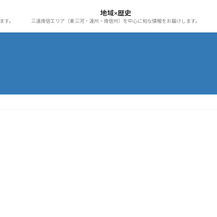
地域×歴史
ます。
三遠南信エリア（東三河・遠州・南信州）を中心に旬な情報をお届けします。