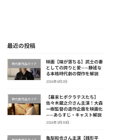
最近の投稿
映画【陽が落ちる】武士の妻
時代劇作品ガイド
としての誇りと愛——静謐な
る本格時代劇の傑作を解説
2026年4月2日
【幕末ヒポクラテスたち】
時代劇作品ガイド
佐々木蔵之介さん主演！大森
一樹監督の遺作企画を映画化
——あらすじ・キャスト解説
2026年3月30日
亀梨和也さん主演【銭形平