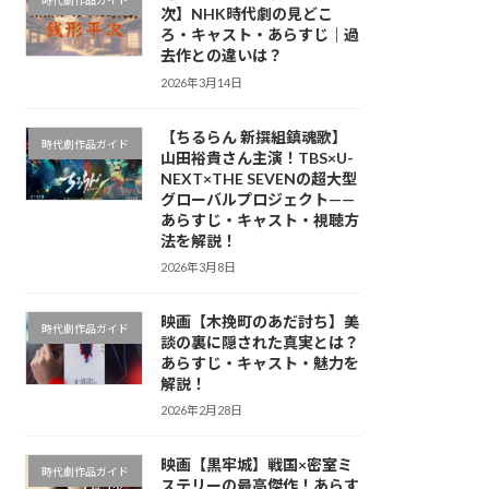
時代劇作品ガイド
次】NHK時代劇の見どこ
ろ・キャスト・あらすじ｜過
去作との違いは？
2026年3月14日
【ちるらん 新撰組鎮魂歌】
時代劇作品ガイド
山田裕貴さん主演！TBS×U-
NEXT×THE SEVENの超大型
グローバルプロジェクト——
あらすじ・キャスト・視聴方
法を解説！
2026年3月8日
映画【木挽町のあだ討ち】美
時代劇作品ガイド
談の裏に隠された真実とは？
あらすじ・キャスト・魅力を
解説！
2026年2月28日
映画【黒牢城】戦国×密室ミ
時代劇作品ガイド
ステリーの最高傑作！あらす