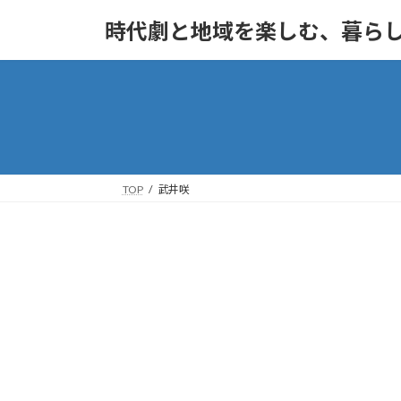
コ
ナ
時代劇と地域を楽しむ、暮ら
ン
ビ
テ
ゲ
ン
ー
ツ
シ
へ
ョ
ス
ン
キ
に
ッ
移
TOP
武井咲
プ
動