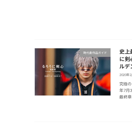
史上
時代劇作品ガイド
に剣心
ルデ
2020年
究極の
年7月
最終章 