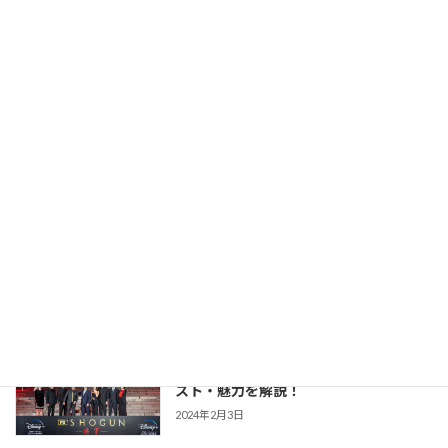
版との違いまで あらすじ・キャスト・魅
力を解説！
2026年2月23日
【豊臣兄弟！】仲野太賀さん主演・2026
時代劇作品ガイド
年NHK大河第65作！あらすじ・キャス
ト・見どころ・視聴方法を解説
2025年12月1日
【防災・生活情報】防災・生活情報完全
防災・生活対策
ガイド｜日常を豊かにし、非常時を守る
「備えない防災」のススメ
2025年3月21日
【SHOGUN 将軍(シーズン1)】世界が震
時代劇作品ガイド
えた「本物」の戦国劇！あらすじ・キャ
スト・魅力を解説！
2024年2月3日