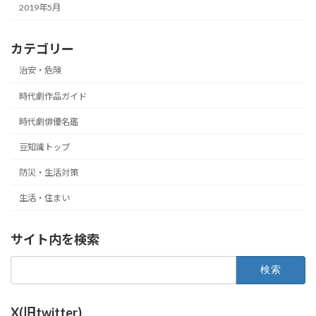
2019年5月
カテゴリー
治安・危険
時代劇作品ガイド
時代劇俳優名鑑
豆知識トップ
防災・生活対策
生活・住まい
サイト内を検索
検
索:
X(旧twitter)