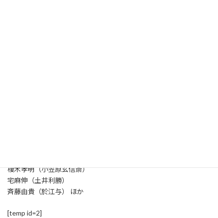
中村康隆
演出
西片友樹
出演
吉田鋼太郎（柳生宗矩）
溝端淳平（柳生十兵衛）
岡山天音（徳川家光）
飯豊まりえ（茜）
森田望智（阿国）
山田純大（松平信綱）
波岡一喜（烏丸文麿）
荒井敦史（徳川忠長）
佐野岳（ハヤテ）
高橋克実（徳川義直）
美村里江（お福）
榎木孝明（小笠原玄信斎）
宅麻伸（土井利勝）
斉藤由貴（於江与） ほか
[temp id=2]